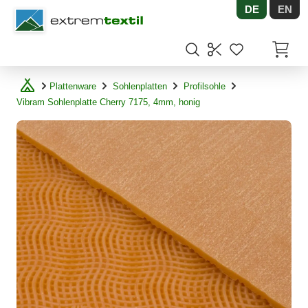
DE
EN
Shopware
Artikel
Plattenware
Sohlenplatten
Profilsohle
Vibram Sohlenplatte Cherry 7175, 4mm, honig