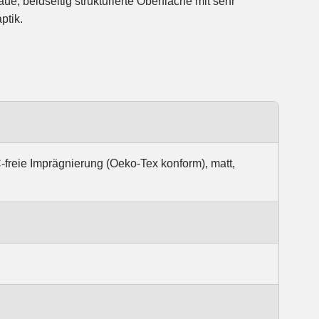
ue, beidseitig strukturierte Oberfläche mit sehr
ptik.
-freie Imprägnierung (Oeko-Tex konform), matt,