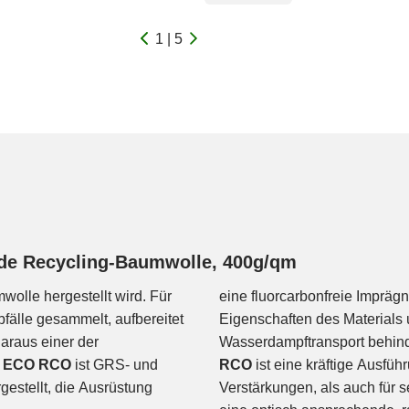
1 | 5
de Recycling-Baumwolle, 400g/qm
olle hergestellt wird. Für
eine fluorcarbonfreie Imprä
älle gesammelt, aufbereitet
Eigenschaften des Materials
araus einer der
Wasserdampftransport behinde
® ECO RCO
ist GRS- und
RCO
ist eine kräftige Ausfü
gestellt, die Ausrüstung
Verstärkungen, als auch für 