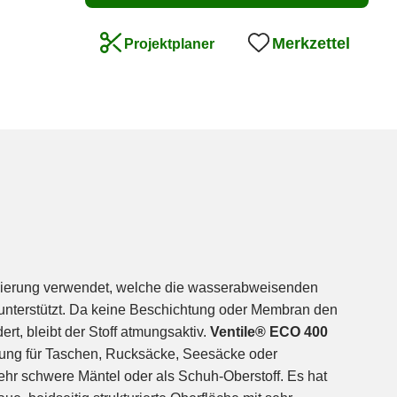
5657b85e3813ba1c3e
Merkzettel
Projektplaner
gnierung verwendet, welche die wasserabweisenden
 unterstützt. Da keine Beschichtung oder Membran den
rt, bleibt der Stoff atmungsaktiv.
Ventile® ECO 400
hrung für Taschen, Rucksäcke, Seesäcke oder
sehr schwere Mäntel oder als Schuh-Oberstoff. Es hat