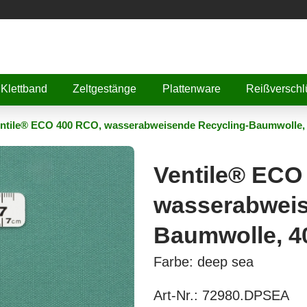
Klettband
Zeltgestänge
Plattenware
Reißverschl
ntile® ECO 400 RCO, wasserabweisende Recycling-Baumwolle,
Ventile® ECO
wasserabweis
Baumwolle, 4
Farbe: deep sea
Art-Nr.:
72980.DPSEA