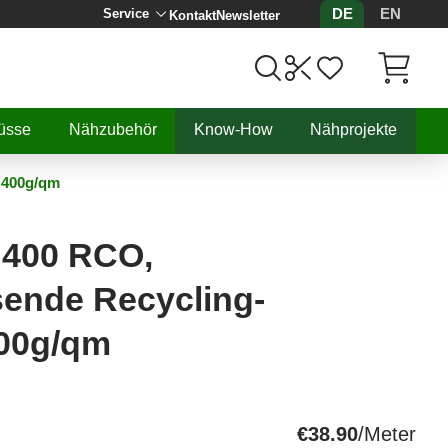
DE
EN
Service
Kontakt
Newsletter
Artikel, 
üsse
Nähzubehör
Know-How
Nähprojekte
 400g/qm
 400 RCO,
ende Recycling-
00g/qm
€38.90
/Meter