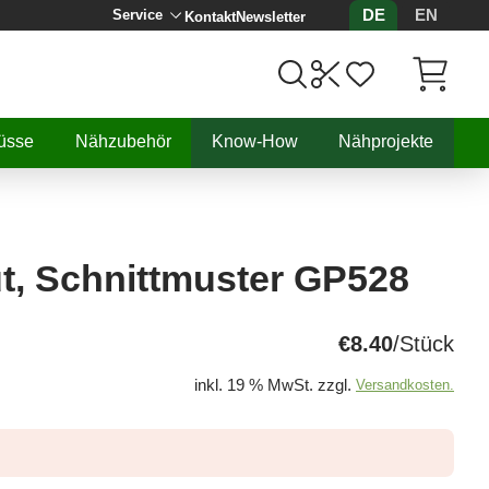
DE
EN
Service
Kontakt
Newsletter
Artikel, 
üsse
Nähzubehör
Know-How
Nähprojekte
t, Schnittmuster GP528
€8.40
/Stück
inkl. 19 % MwSt. zzgl.
Versandkosten.