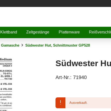
Klettband
Zeltgestänge
Plattenware
Reißverschl
, Gamasche
Südwester Hut, Schnittmuster GP528
Südwester Hu
Art-Nr.:
71940
Ausverkauft.