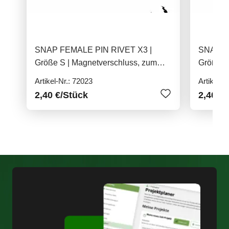
SNAP FEMALE PIN RIVET X3 |
SNAP F
Größe S | Magnetverschluss, zum
Größe S
Aufnieten
Aufniet
Artikel-Nr.: 72023
Artikel-N
2,40 €
/Stück
2,40 €
/