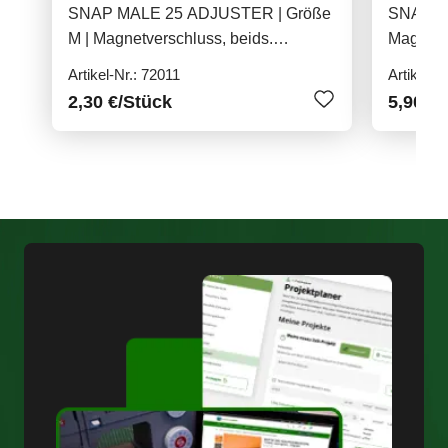
SNAP MALE 25 ADJUSTER | Größe
SNAP MA
M | Magnetverschluss, beids.
Magnetv
Gurtschlitze, 25mm
Verschr
Artikel-Nr.: 72011
Artikel-N
2,30 €
/Stück
5,90 €
/