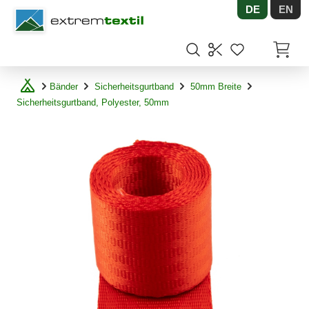
DE
EN
Shopware
Artikel
Bänder
Sicherheitsgurtband
50mm Breite
Sicherheitsgurtband, Polyester, 50mm