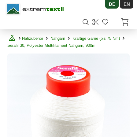
DE
EN
Shopware
Artikel
Nähzubehör
Nähgarn
Kräftige Garne (bis 75 Nm)
Serafil 30, Polyester Multifilament Nähgarn, 900m