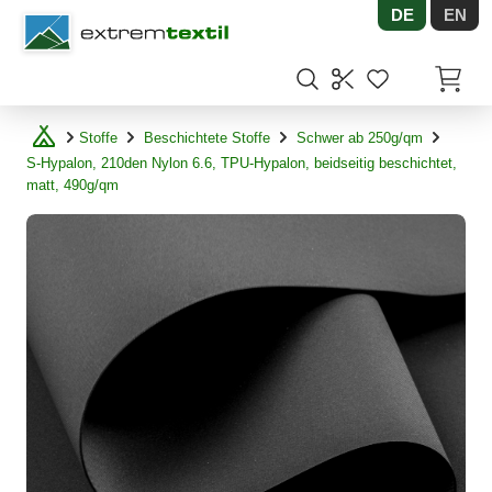
DE
EN
Shopware
Artikel
Stoffe
Beschichtete Stoffe
Schwer ab 250g/qm
S-Hypalon, 210den Nylon 6.6, TPU-Hypalon, beidseitig beschichtet,
matt, 490g/qm