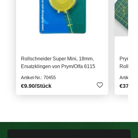
Rollschneider Super Mini, 18mm,
Prym/Olf
Ersatzklingen von Prym/Olfa 6115
Rollsch
Artikel-Nr.: 70455
Artikel-N
€9.90
/Stück
€37.90