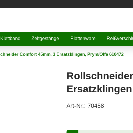
Klettband
Zeltgestänge
Plattenware
Reißverschl
schneider Comfort 45mm, 3 Ersatzklingen, Prym/Olfa 610472
Rollschneide
Ersatzklingen
Art-Nr.:
70458