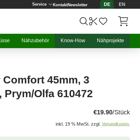
DE
EN
Service
Kontakt
Newsletter
Artikel, 
üsse
Nähzubehör
Know-How
Nähprojekte
r Comfort 45mm, 3
, Prym/Olfa 610472
€19.90
/Stück
inkl. 19 % MwSt. zzgl.
Versandkosten.