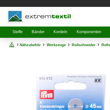
Shopware
Stoffe
Bänder
Kordeln
Komponenten
Nähzubehör
Werkzeuge
Rollschneider
Roll