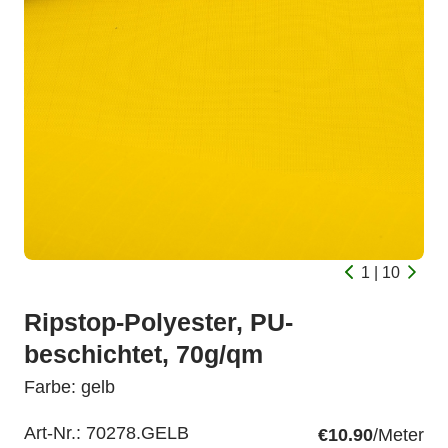
1 | 10
Ripstop-Polyester, PU-
beschichtet, 70g/qm
Farbe: gelb
Art-Nr.:
70278.GELB
€10.90
/Meter