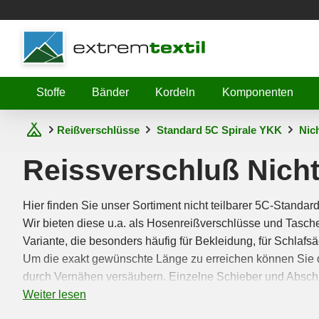
Shopware
Stoffe
Bänder
Kordeln
Komponenten
Reißverschlüsse
Standard 5C Spirale YKK
Nich
Reissverschluß Nicht 
Hier finden Sie unser Sortiment nicht teilbarer 5C-Standa
Wir bieten diese u.a. als Hosenreißverschlüsse und Tasche
Variante, die besonders häufig für Bekleidung, für Schlaf
Um die exakt gewünschte Länge zu erreichen können Sie 
durch Vernähen versäubern. Einzelne Schieber und Abschlu
Weiter lesen