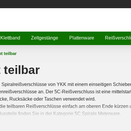
Klettband
Zeltgestänge
Plattenware
Reißverschl
t teilbar
teilbar
rd Spiralreißverschlüsse von YKK mit einem einseitigen Schieber
nreißverschlüsse an. Der 5C-Reißverschluss ist eine mittelsta
säcke, Rucksäcke oder Taschen verwendet wird.
die teilbaren Reißverschlüsse einfach am oberen Ende kürzen 
ssteile finden Sie in der Kategorie 5C Spirale Meterware.