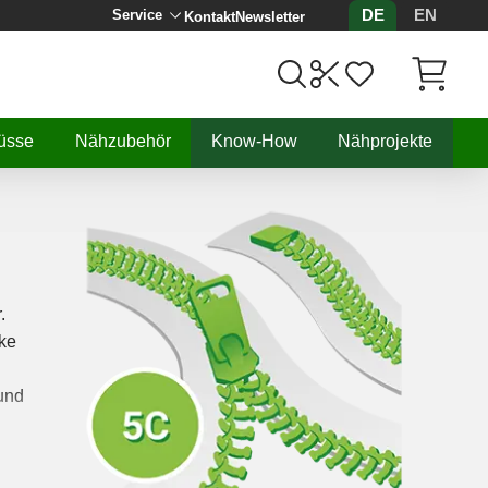
DE
EN
Service
Kontakt
Newsletter
Artikel, 
üsse
Nähzubehör
Know-How
Nähprojekte
.
rke
und