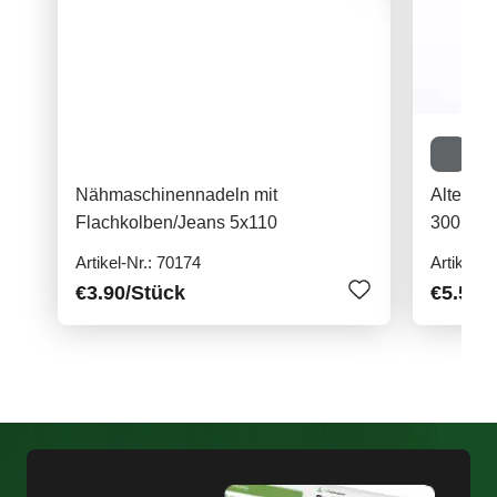
Nähmaschinennadeln mit
Alterfil
Flachkolben/Jeans 5x110
300m
Artikel-Nr.: 70174
Artikel-N
€3.90
/Stück
€5.50
/