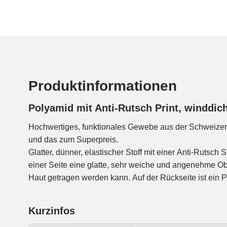
Produktinformationen
Polyamid mit Anti-Rutsch Print, winddich
Hochwertiges, funktionales Gewebe aus der Schweizer
und das zum Superpreis.
Glatter, dünner, elastischer Stoff mit einer Anti-Rutsch
Der Elastananteil verleiht dem Gewebe einen bi-elastisc
einer Seite eine glatte, sehr weiche und angenehme Ober
Haut getragen werden kann. Auf der Rückseite ist ein P
Kurzinfos