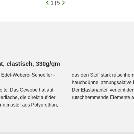
1 | 5
t, elastisch, 330g/qm
 Edel-Weberei Schoeller -
das den Stoff stark rutschh
hauchdünne, atmungsaktive 
 Seite. Das Gewebe hat auf
hen Stretch. Geeignet für
fläche, die direkt auf der
rutschhemmende Elemente an
rintmuster aus Polyurethan,