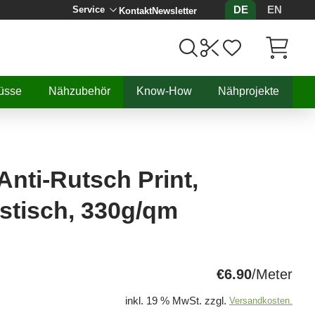
DE
EN
Service
Kontakt
Newsletter
Artikel, 
üsse
Nähzubehör
Know-How
Nähprojekte
Anti-Rutsch Print,
astisch, 330g/qm
€6.90
/Meter
inkl. 19 % MwSt. zzgl.
Versandkosten.