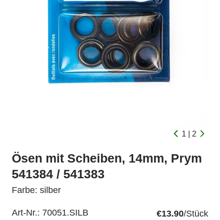
1 | 2
Ösen mit Scheiben, 14mm, Prym
541384 / 541383
Farbe: silber
Art-Nr.:
70051.SILB
€13.90
/Stück