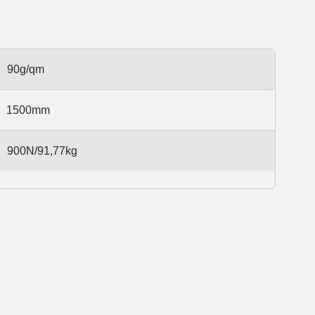
90g/qm
1500mm
900N/91,77kg