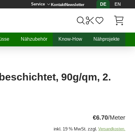
DE
EN
Service
Kontakt
Newsletter
Artikel, 
üsse
Nähzubehör
Know-How
Nähprojekte
beschichtet, 90g/qm, 2.
€6.70
/Meter
inkl. 19 % MwSt. zzgl.
Versandkosten.