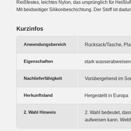
Reißfestes, leichtes Nylon, das ursprünglich für Heißluf
stark wasserabweisend aber nur bedingt wasserdicht. Gee
Mit beidseitiger Silikonbeschichtung. Der Stoff ist dad
Kurzinfos
Anwendungsbereich
Rucksack/Tasche, Plan
Eigenschaften
stark wasserabweisend
Nachlieferfähigkeit
Vorübergehend im Sorti
Herkunftsland
Hergestellt in Europa
2. Wahl Hinweis
2. Wahl bedeutet, das
aufweisen kann. Webfe