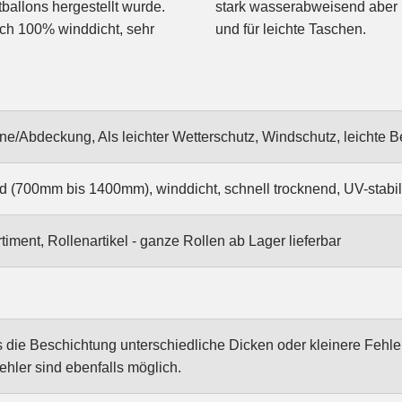
tballons hergestellt wurde.
ignet als Windschutz, Tarp
urch 100% winddicht, sehr
und für leichte Taschen.
e/Abdeckung, Als leichter Wetterschutz, Windschutz, leichte Be
 (700mm bis 1400mm), winddicht, schnell trocknend, UV-stabil
ment, Rollenartikel - ganze Rollen ab Lager lieferbar
s die Beschichtung unterschiedliche Dicken oder kleinere Fehl
hler sind ebenfalls möglich.