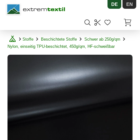
DE
EN
Shopware
Artikel
Stoffe
Beschichtete Stoffe
Schwer ab 250g/qm
Nylon, einseitig TPU-beschichtet, 450g/qm, HF-schweißbar