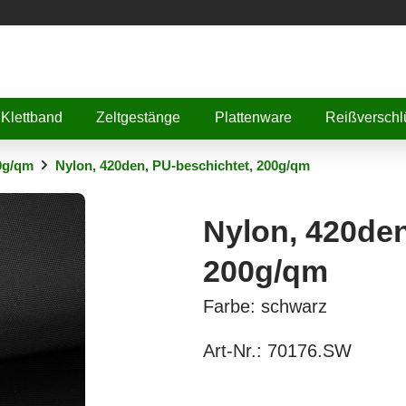
Klettband
Zeltgestänge
Plattenware
Reißverschl
0g/qm
Nylon, 420den, PU-beschichtet, 200g/qm
Nylon, 420den
200g/qm
Farbe: schwarz
Art-Nr.:
70176.SW