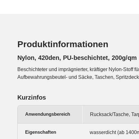
Produktinformationen
Nylon, 420den, PU-beschichtet, 200g/qm
Beschichteter und imprägnierter, kräftiger Nylon-Stoff f
lange haltbare PU-Beschichtung macht den Stoff wasserdicht und di
Aufbewahrungsbeutel- und Säcke, Taschen, Spritzdeck
Kurzinfos
Anwendungsbereich
Rucksack/Tasche, Tarp
Eigenschaften
wasserdicht (ab 1400m