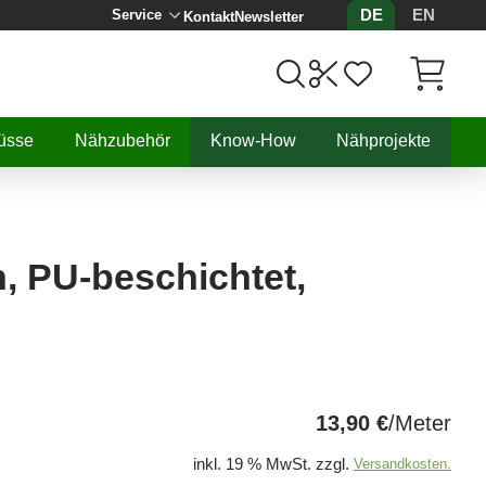
DE
EN
Service
Kontakt
Newsletter
Artikel, 
üsse
Nähzubehör
Know-How
Nähprojekte
, PU-beschichtet,
13,90 €
/Meter
inkl. 19 % MwSt. zzgl.
Versandkosten.