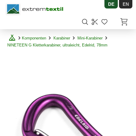
DE
EN
Shopware
Artikel
Komponenten
Karabiner
Mini-Karabiner
NINETEEN G Kletterkarabiner, ultraleicht, Edelrid, 78mm