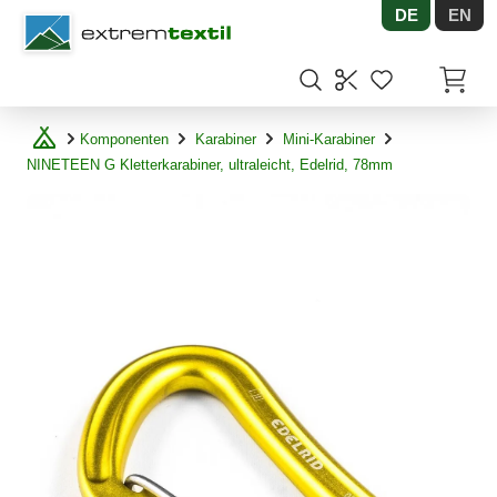
DE
EN
Shopware
Artikel
Komponenten
Karabiner
Mini-Karabiner
NINETEEN G Kletterkarabiner, ultraleicht, Edelrid, 78mm