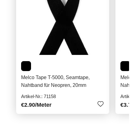
Melco Tape T-5000, Seamtape,
Melco T
Nahtband für Neopren, 20mm
Nahtban
Artikel-Nr.: 71158
Artikel-N
€2.90
/Meter
€3.70
/