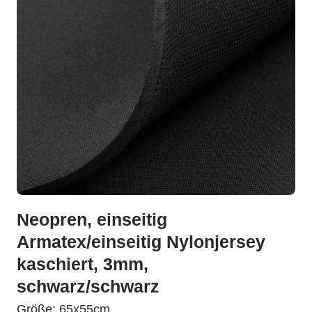
Neopren, einseitig
Armatex/einseitig Nylonjersey
kaschiert, 3mm,
schwarz/schwarz
Größe: 65x55cm