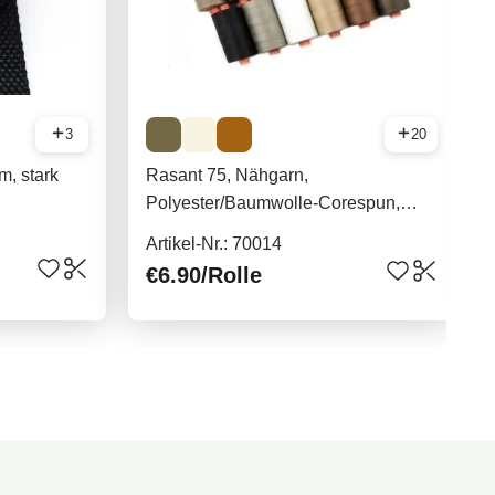
3
20
m, stark
Rasant 75, Nähgarn,
Polyester/Baumwolle-Corespun,
1000m
Artikel-Nr.: 70014
€6.90
/Rolle