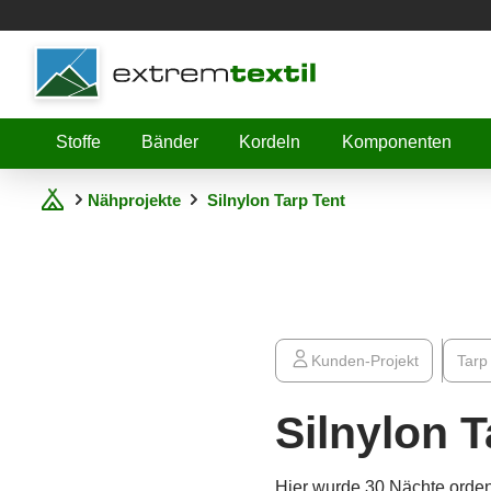
Shopware
Stoffe
Bänder
Kordeln
Komponenten
Nähprojekte
Silnylon Tarp Tent
Kunden-Projekt
Tarp
Silnylon T
Hier wurde 30 Nächte ordent