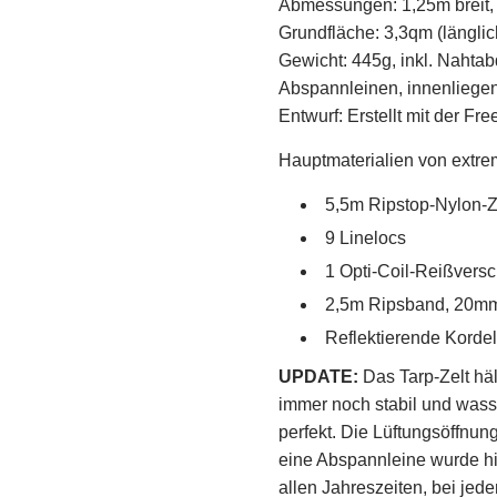
Abmessungen: 1,25m breit,
Grundfläche: 3,3qm (länglic
Gewicht: 445g, inkl. Naht
Abspannleinen, innenliegen
Entwurf: Erstellt mit der F
Hauptmaterialien von extrem
5,5m Ripstop-Nylon-Z
9 Linelocs
1 Opti-Coil-Reißversc
2,5m Ripsband, 20m
Reflektierende Korde
UPDATE:
Das Tarp-Zelt häl
immer noch stabil und wasse
perfekt. Die Lüftungsöffnun
eine Abspannleine wurde hin
allen Jahreszeiten, bei jed