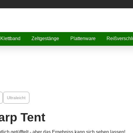
Klettband
Zeltgestänge
Plattenware
Reißverschl
Ultraleicht
arp Tent
lich getüfftelt - aber das Ergebniss kann sich sehen lassen!