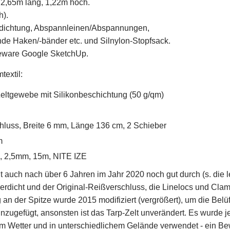
 2,65m lang, 1,22m hoch.
h).
abdichtung, Abspannleinen/Abspannungen,
de Haken/-bänder etc. und Silnylon-Stopfsack.
reeware Google SketchUp.
textil:
eltgewebe mit Silikonbeschichtung (50 g/qm)
hluss, Breite 6 mm, Länge 136 cm, 2 Schieber
m
l, 2,5mm, 15m, NITE IZE
t auch nach über 6 Jahren im Jahr 2020 noch gut durch (s. die let
rdicht und der Original-Reißverschluss, die Linelocs und Clamc
g an der Spitze wurde 2015 modifiziert (vergrößert), um die Bel
zugefügt, ansonsten ist das Tarp-Zelt unverändert. Es wurde je
em Wetter und in unterschiedlichem Gelände verwendet - ein Bewe