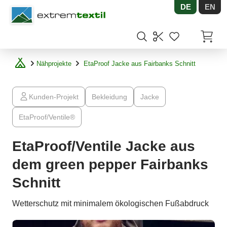
DE
EN
Shopware
Artikel
Nähprojekte
EtaProof Jacke aus Fairbanks Schnitt
Kunden-Projekt
Bekleidung
Jacke
EtaProof/Ventile®
EtaProof/Ventile Jacke aus
dem green pepper Fairbanks
Schnitt
Wetterschutz mit minimalem ökologischen Fußabdruck