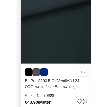
6
EtaProof 200 BIO / Ventile® L24
Fai
ORG, wetterfeste Baumwolle,
Sch
200g/qm
Artikel-Nr.: 70928
Arti
€43.90
/Meter
€9.