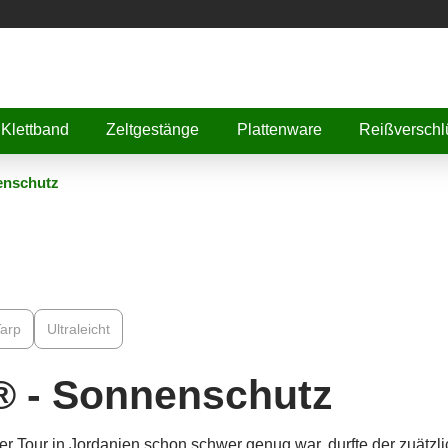
Klettband
Zeltgestänge
Plattenware
Reißverschl
enschutz
arp
Ultraleicht
 - Sonnenschutz
er Tour in Jordanien schon schwer genug war, durfte der zuätzl