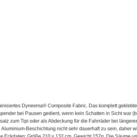
uminisiertes Dyneema® Composite Fabric. Das komplett geklebte
spender bei Pausen gedient, wenn kein Schatten in Sicht war (
usatz zum Tipi oder als Abdeckung für die Fahrräder bei länger
ie Aluminium-Beschichtung nicht sehr dauerhaft zu sein, daher wi
e Eckdaten: Größe 210 x 132 cm, Gewicht 157g. Die Säume u