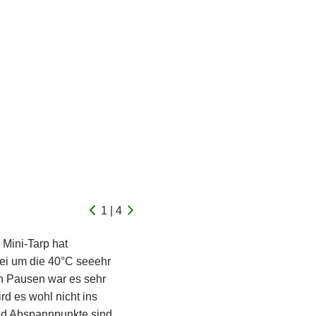
1 | 4
 Mini-Tarp hat
bei um die 40°C seeehr
en Pausen war es sehr
rd es wohl nicht ins
nd Abspannpunkte sind