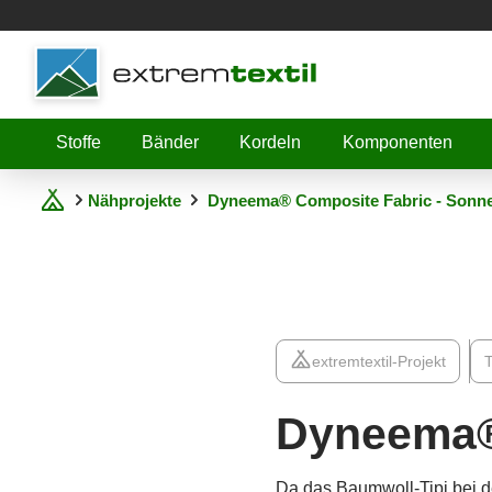
Shopware
Stoffe
Bänder
Kordeln
Komponenten
Nähprojekte
Dyneema® Composite Fabric - Sonn
extremtextil-Projekt
T
Dyneema®
Da das Baumwoll-Tipi bei d