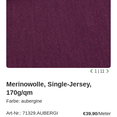
1 | 11
Merinowolle, Single-Jersey,
170g/qm
Farbe: aubergine
Art-Nr.:
71329.AUBERGI
€39.90
/Meter