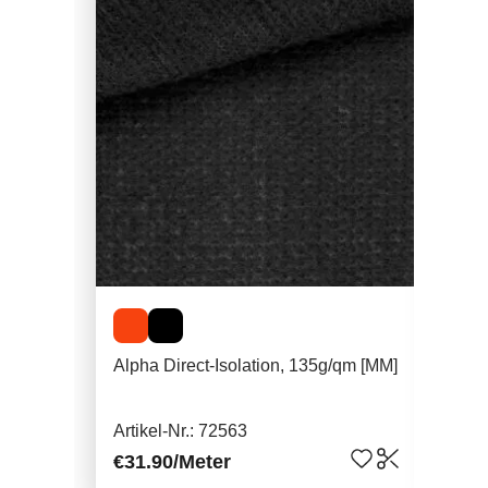
Alpha Direct-Isolation, 135g/qm [MM]
Alp
Artikel-Nr.: 72563
Arti
€31.90
/Meter
€35