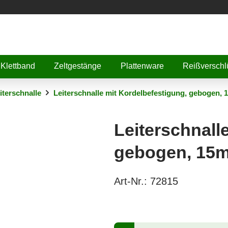
Klettband
Zeltgestänge
Plattenware
Reißverschl
iterschnalle
Leiterschnalle mit Kordelbefestigung, gebogen,
Leiterschnall
gebogen, 15
Art-Nr.:
72815