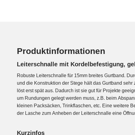
Produktinformationen
Leiterschnalle mit Kordelbefestigung, 
Robuste Leiterschnalle für 15mm breites Gurtband. Du
einfacheren Bedienung eine Kordel oder ein Reißve
und die Konstruktion der Stege hält das Gurtband sehr 
werden. Perfekt für den Einsatz mit dicken Hand
löst erst spät aus. Dadurch ist sie gut für Projekte gee
erreichenden Stellen. An einem Ende wird das Gurtba
um Rundungen gelegt werden muss, z.B. beim Abspan
dort stufenlos verstellt werden. Am anderen Ende wird da
kleinen Packsäcken, Trinkflaschen, etc. Eine weitere Be
der Lasche zum Anheben der Leiterschnalle eine Öffnun
Kurzinfos