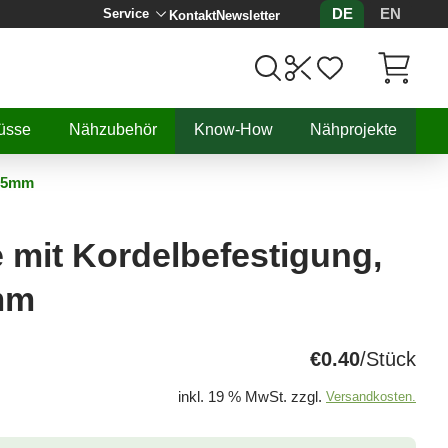
DE
EN
Service
Kontakt
Newsletter
Artikel, 
üsse
Nähzubehör
Know-How
Nähprojekte
 15mm
e mit Kordelbefestigung,
mm
€0.40
/Stück
inkl. 19 % MwSt. zzgl.
Versandkosten.