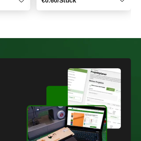
€0.60
/Stück