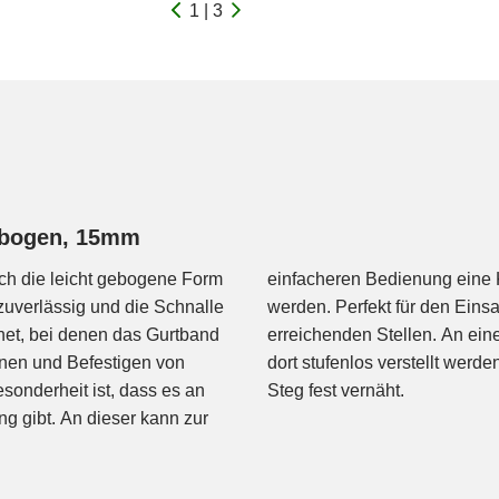
1 | 3
gebogen, 15mm
rch die leicht gebogene Form
rschlussanhänger befestigt
zuverlässig und die Schnalle
schuhen oder an schwer zu
ignet, bei denen das Gurtband
nd durchgeschlauft und kann
nen und Befestigen von
s Band an dem vorletzten
sonderheit ist, dass es an
Steg fest vernäht.
g gibt. An dieser kann zur