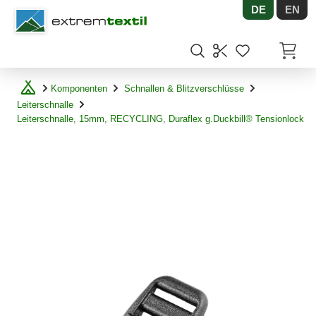
DE
EN
Shopware
Artikel
Komponenten
Schnallen & Blitzverschlüsse
Leiterschnalle
Leiterschnalle, 15mm, RECYCLING, Duraflex g.Duckbill® Tensionlock