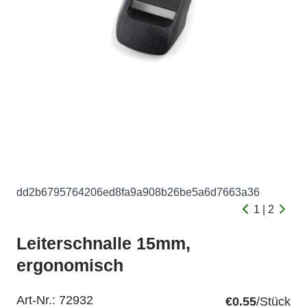
dd2b6795764206ed8fa9a908b26be5a6d7663a36
1 | 2
Leiterschnalle 15mm,
ergonomisch
Art-Nr.:
72932
€0.55
/Stück