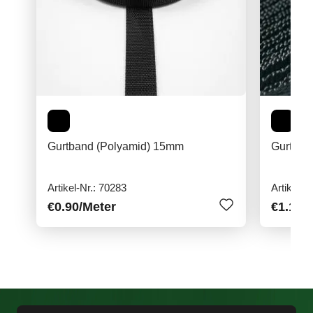
Gurtband (Polyamid) 15mm
Gurtban
Artikel-Nr.: 70283
Artikel-N
€0.90
/Meter
€1.10
/