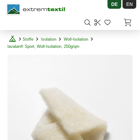
DE
EN
Shopware
Artikel
Stoffe
Isolation
Woll-Isolation
lavalan® Sport, Woll-Isolation, 250g/qm