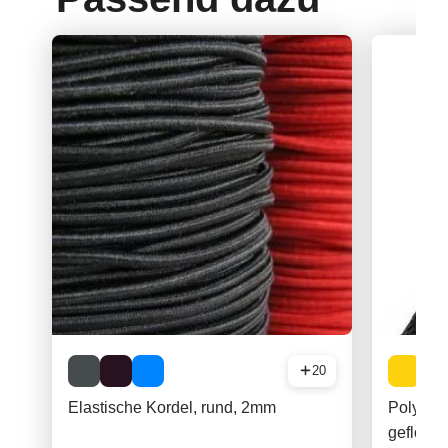
20
Elastische Kordel, rund, 2mm
Polyami
geflocht