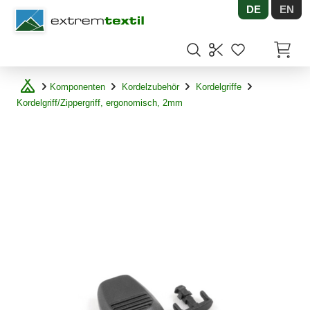
DE
EN
Shopware
Artikel
Komponenten
Kordelzubehör
Kordelgriffe
Kordelgriff/Zippergriff, ergonomisch, 2mm