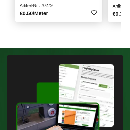
Artikel-Nr.: 70279
Artikel-N
€0.50
/Meter
€0.30
/