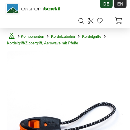
DE
EN
Shopware
Artikel
Komponenten
Kordelzubehör
Kordelgriffe
Kordelgriff/Zippergriff, Aerowave mit Pfeife