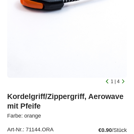
1 | 4
Kordelgriff/Zippergriff, Aerowave
mit Pfeife
Farbe: orange
Art-Nr.:
71144.ORA
€0.90
/Stück