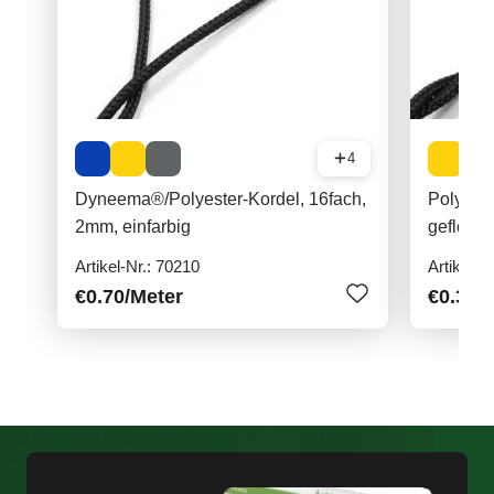
4
Dyneema®/Polyester-Kordel, 16fach,
Polyeste
2mm, einfarbig
geflocht
Artikel-Nr.: 70210
Artikel-N
€0.70
/Meter
€0.30
/