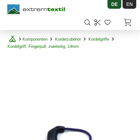
DE
EN
Shopware
Artikel
Komponenten
Kordelzubehör
Kordelgriffe
Kordelgriff, Fingerpull, zweiteilig, 14mm