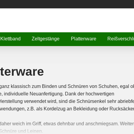
Klettband
Zeltgestänge
Plattenware
Reißverschl
eterware
 ganz klassisch zum Binden und Schnüren von Schuhen, egal o
e, individuelle Neuanfertigung. Dank der hochwertigen
 Herstellung verwendet wird, sind die Schnürsenkel sehr abriebfe
 Anwendungen, z.B. als Kordelzug an Bekleidung oder Rucksäcke
daher weich im Griff, etwas dehnbar und anschmiegsam. Weite
 Schnüre und Leinen.