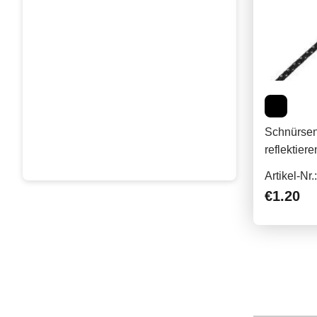
Schnürsenk
reflektier
Artikel-Nr
€1.20