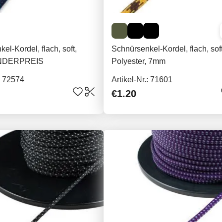
el-Kordel, flach, soft,
Schnürsenkel-Kordel, flach, soft
NDERPREIS
Polyester, 7mm
.: 72574
Artikel-Nr.: 71601
€1.20