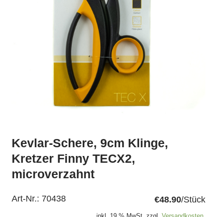
Kevlar-Schere, 9cm Klinge,
Kretzer Finny TECX2,
microverzahnt
Art-Nr.:
70438
€48.90
/Stück
inkl. 19 % MwSt. zzgl.
Versandkosten.