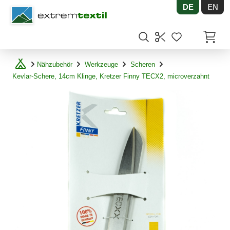
DE
EN
Shopware
Artikel
Nähzubehör
Werkzeuge
Scheren
Kevlar-Schere, 14cm Klinge, Kretzer Finny TECX2, microverzahnt