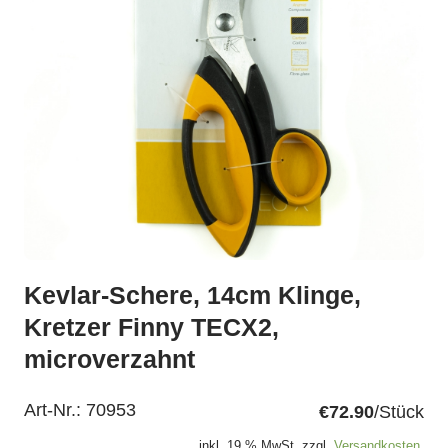
Kevlar-Schere, 14cm Klinge,
Kretzer Finny TECX2,
microverzahnt
Art-Nr.:
70953
€72.90
/Stück
inkl. 19 % MwSt. zzgl.
Versandkosten.