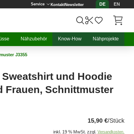
DE
EN
Service
Kontakt
Newsletter
Artikel, 
üsse
Nähzubehör
Know-How
Nähprojekte
tmuster J3355
 Sweatshirt und Hoodie
d Frauen, Schnittmuster
15,90 €
/Stück
inkl. 19 % MwSt. zzgl.
Versandkosten.