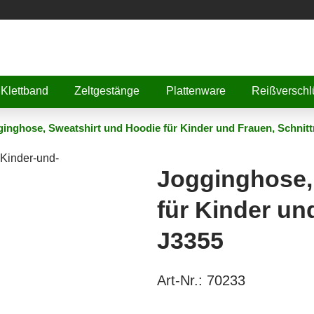
Klettband
Zeltgestänge
Plattenware
Reißverschl
inghose, Sweatshirt und Hoodie für Kinder und Frauen, Schnit
Jogginghose,
für Kinder un
J3355
Art-Nr.:
70233