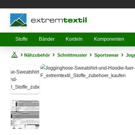
Shopware
Stoffe
Bänder
Kordeln
Komponenten
Nähzubehör
Schnittmuster
Sportswear
Jogg