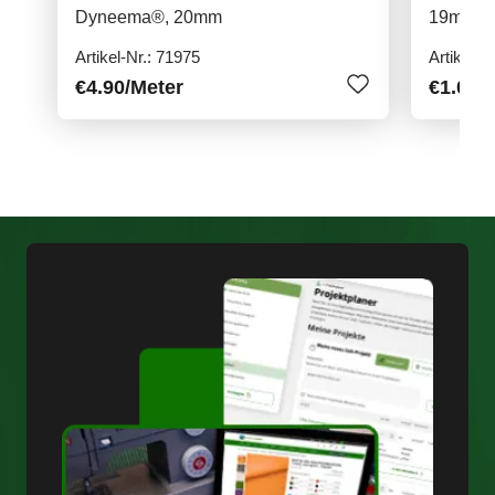
Dyneema®, 20mm
19mm
Artikel-Nr.: 71975
Artikel-N
€4.90
/Meter
€1.00
/