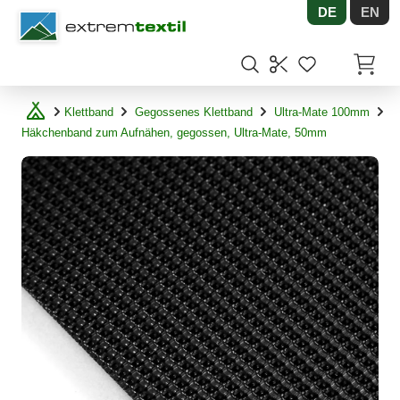
DE
EN
Shopware
Artikel
Klettband
Gegossenes Klettband
Ultra-Mate 100mm
Häkchenband zum Aufnähen, gegossen, Ultra-Mate, 50mm