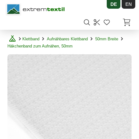
DE
EN
Shopware
Artikel
Klettband
Aufnähbares Klettband
50mm Breite
Häkchenband zum Aufnähen, 50mm