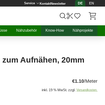
DE
EN
Service
Kontakt
Newsletter
Artikel, 
üsse
Nähzubehör
Know-How
Nähprojekte
 zum Aufnähen, 20mm
€1.10
/Meter
inkl. 19 % MwSt. zzgl.
Versandkosten.