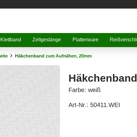
Klettband
Zeltgestänge
Plattenware
Reißverschl
eite
Häkchenband zum Aufnähen, 20mm
Häkchenband
Farbe: weiß
Art-Nr.:
50411.WEI