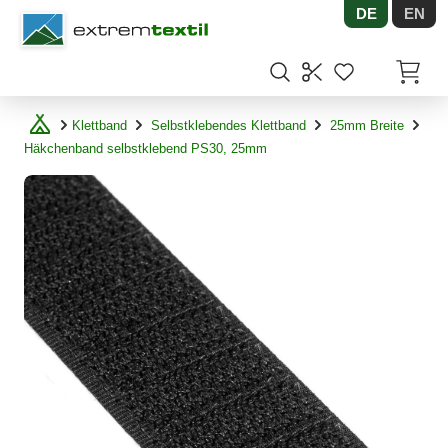
DE
EN
Shopware
Artikel
Klettband
Selbstklebendes Klettband
25mm Breite
Häkchenband selbstklebend PS30, 25mm