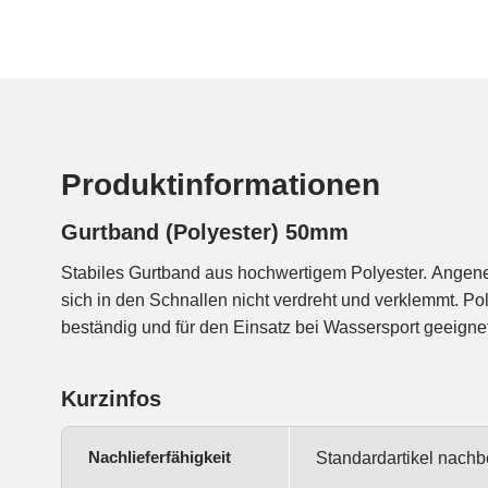
Produktinformationen
Gurtband (Polyester) 50mm
Stabiles Gurtband aus hochwertigem Polyester. Angeneh
Oberfläche, die bei starkem Zug durch Schnallen durchru
sich in den Schnallen nicht verdreht und verklemmt. Po
beständig und für den Einsatz bei Wassersport geeignet. 
Kurzinfos
Nachlieferfähigkeit
Standardartikel nachbe