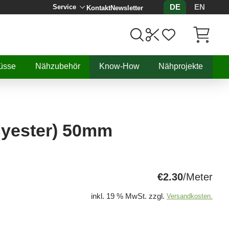
DE
EN
Service
Kontakt
Newsletter
Artikel, 
üsse
Nähzubehör
Know-How
Nähprojekte
lyester) 50mm
€2.30
/Meter
inkl. 19 % MwSt. zzgl.
Versandkosten.