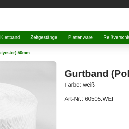
Klettband
Zeltgestänge
Plattenware
Reißverschl
olyester) 50mm
Gurtband (Po
Farbe: weiß
Art-Nr.:
60505.WEI