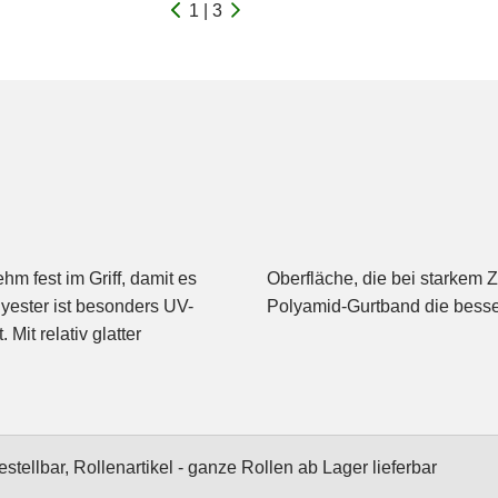
1 | 3
m fest im Griff, damit es
tschen kann - dann ist das
lyester ist besonders UV-
Polyamid-Gurtband die besse
Mit relativ glatter
stellbar, Rollenartikel - ganze Rollen ab Lager lieferbar