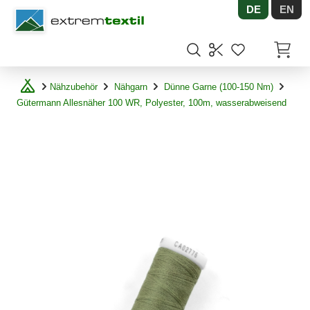
DE
EN
Shopware
Artikel
Nähzubehör
Nähgarn
Dünne Garne (100-150 Nm)
Gütermann Allesnäher 100 WR, Polyester, 100m, wasserabweisend