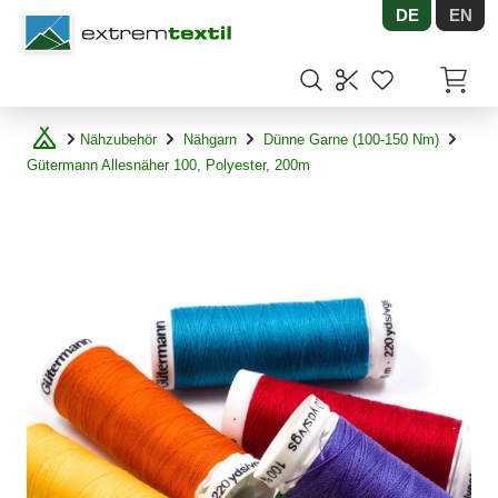
DE
EN
Shopware
Artikel
Nähzubehör
Nähgarn
Dünne Garne (100-150 Nm)
Gütermann Allesnäher 100, Polyester, 200m