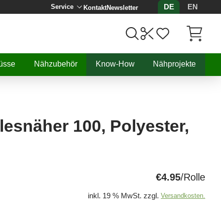
DE
EN
Service
Kontakt
Newsletter
Artikel, 
üsse
Nähzubehör
Know-How
Nähprojekte
esnäher 100, Polyester,
€4.95
/Rolle
inkl. 19 % MwSt. zzgl.
Versandkosten.