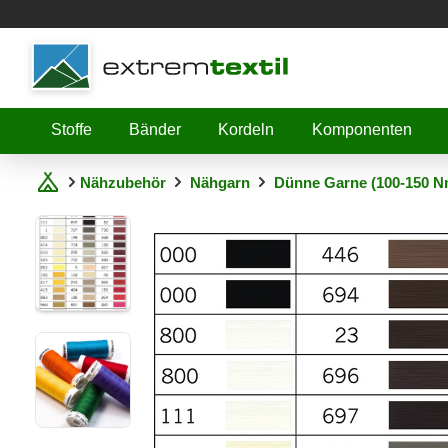
Shopware
Stoffe
Bänder
Kordeln
Komponenten
Nähzubehör
Nähgarn
Dünne Garne (100-150 N