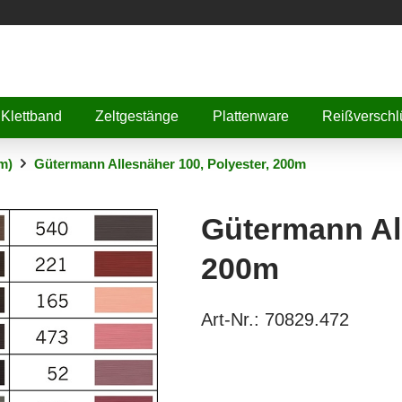
Klettband
Zeltgestänge
Plattenware
Reißverschl
m)
Gütermann Allesnäher 100, Polyester, 200m
Gütermann All
200m
Art-Nr.:
70829.472