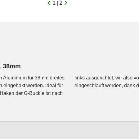
1 | 2
e, 38mm
em Aluminium für 38mm breites
 Das Gurtband kann flexibel
 eingehakt werden. Ideal für
eingeschlauft werden, dank de
r Haken der G-Buckle ist nach