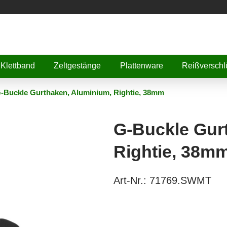
Klettband
Zeltgestänge
Plattenware
Reißverschl
-Buckle Gurthaken, Aluminium, Rightie, 38mm
G-Buckle Gur
Rightie, 38m
Art-Nr.:
71769.SWMT