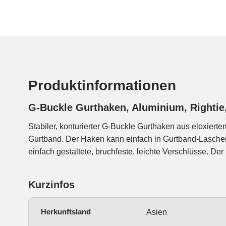
Produktinformationen
G-Buckle Gurthaken, Aluminium, Righti
Stabiler, konturierter G-Buckle Gurthaken aus eloxiert
links ausgerichtet, wir also von rechts eingehakt.
Gurtband. Der Haken kann einfach in Gurtband-Laschen
einfach gestaltete, bruchfeste, leichte Verschlüsse. De
Kurzinfos
Herkunftsland
Asien