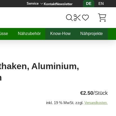
DE
EN
Service
Kontakt
Newsletter
Artikel, 
üsse
Nähzubehör
Know-How
Nähprojekte
thaken, Aluminium,
m
€2.50
/Stück
inkl. 19 % MwSt. zzgl.
Versandkosten.