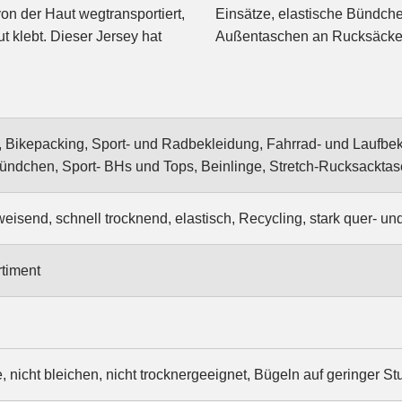
on der Haut wegtransportiert,
 Beinlinge oder für Stretch-
ut klebt. Dieser Jersey hat
Außentaschen an Rucksäcke
 Bikepacking, Sport- und Radbekleidung, Fahrrad- und Laufbeklei
Bündchen, Sport- BHs und Tops, Beinlinge, Stretch-Rucksackta
isend, schnell trocknend, elastisch, Recycling, stark quer- und 
timent
nicht bleichen, nicht trocknergeeignet, Bügeln auf geringer St