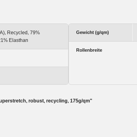
Gewicht (g/qm)
PA), Recycled, 79%
 21% Elasthan
Rollenbreite
uperstretch, robust, recycling, 175g/qm"