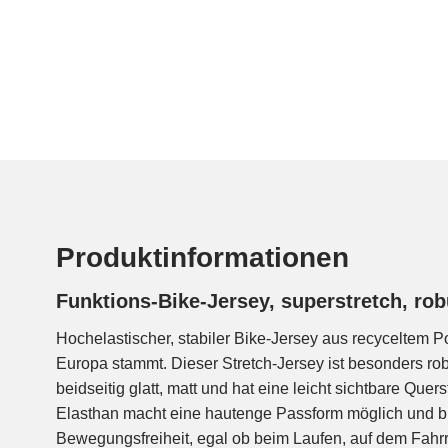
Produktinformationen
Funktions-Bike-Jersey, superstretch, rob
Hochelastischer, stabiler Bike-Jersey aus recyceltem P
eine spezielle, bluesign® zertifizierte Ausrüstung, die
Europa stammt. Dieser Stretch-Jersey ist besonders robu
Bakterien länger abgehalten werden und der Stoff weni
beidseitig glatt, matt und hat eine leicht sichtbare Quer
muss. Der Jersey ist dauerhaft formstabil, haut
Elasthan macht eine hautenge Passform möglich und bi
Sportbekleidung bzw. Bekleidung wo ein extrem eng sitzender Schni
Bewegungsfreiheit, egal ob beim Laufen, auf dem Fahrr
z.B. Fahrrad- und Laufbekleidung, Trikots, Tights, Leggin