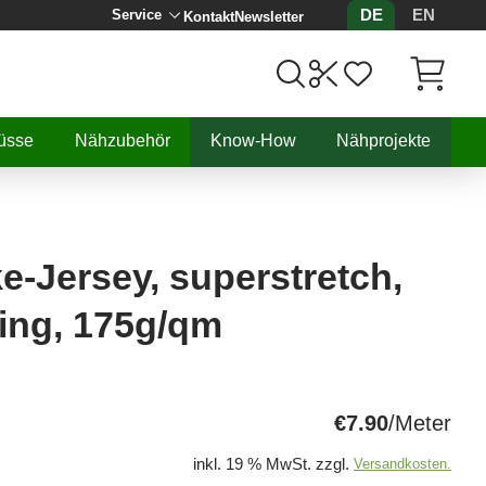
DE
EN
Service
Kontakt
Newsletter
Artikel, 
üsse
Nähzubehör
Know-How
Nähprojekte
e-Jersey, superstretch,
ling, 175g/qm
€7.90
/Meter
inkl. 19 % MwSt. zzgl.
Versandkosten.