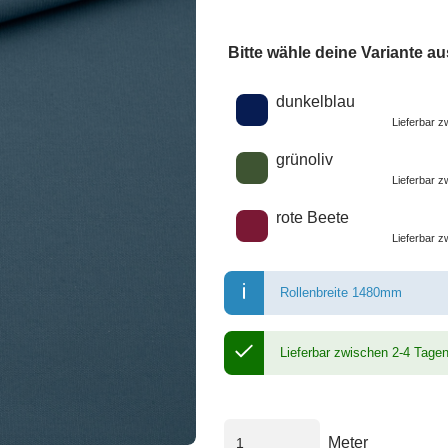
Bitte wähle deine Variante au
Wähle eine Farbe
dunkelblau
Lieferbar 
grünoliv
Lieferbar 
rote Beete
Lieferbar 
Rollenbreite 1480mm
Lieferbar zwischen 2-4 Tage
Meter