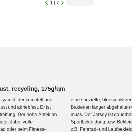
1 | 7
ust, recycling, 175g/qm
olyamid, der komplett aus
 bewirkt, dass Geruch und
st und abriebfest. Er ist
ger oft gewaschen werden
streifung. Der hohe Anteil an
sympatisch und ideal für
etet dabei volle
tt gefragt ist, wie
ad oder beim Fitness-
gs, luftige, elastische