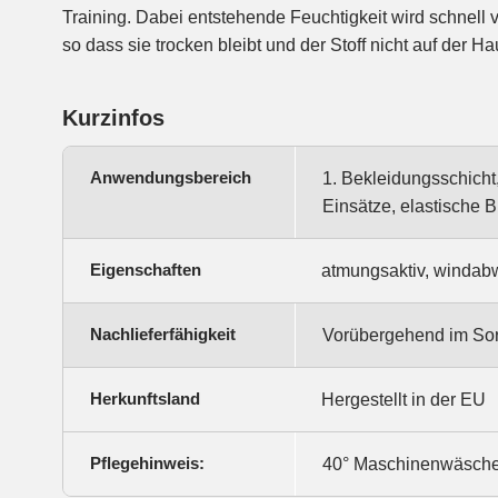
Training. Dabei entstehende Feuchtigkeit wird schnell v
Einsätze, elastische Bündchen, Sport- BHs und Tops,
so dass sie trocken bleibt und der Stoff nicht auf der Ha
Kurzinfos
Anwendungsbereich
1. Bekleidungsschicht,
Einsätze, elastische 
Eigenschaften
atmungsaktiv, windabwe
Nachlieferfähigkeit
Vorübergehend im Sor
Herkunftsland
Hergestellt in der EU
Pflegehinweis:
40° Maschinenwäsche, 