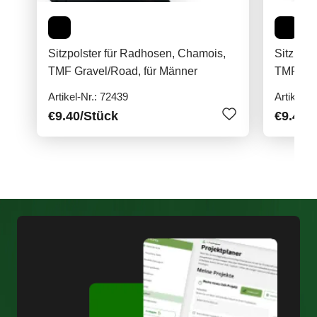
Sitzpolster für Radhosen, Chamois,
Sitzpols
TMF Gravel/Road, für Männer
TMF Gra
Artikel-Nr.: 72439
Artikel-N
€9.40
/Stück
€9.40
/