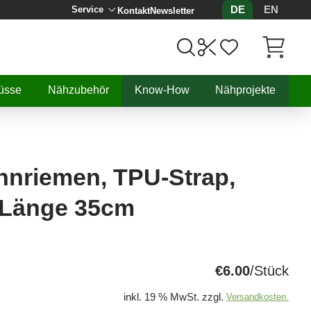
DE
EN
Service
Kontakt
Newsletter
Artikel, 
üsse
Nähzubehör
Know-How
Nähprojekte
nnriemen, TPU-Strap,
 Länge 35cm
€6.00
/Stück
inkl. 19 % MwSt. zzgl.
Versandkosten.