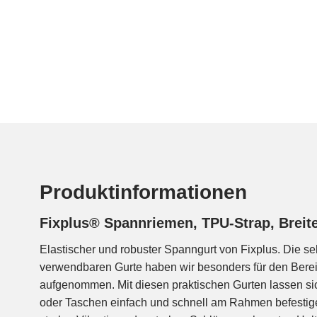
Produktinformationen
Fixplus® Spannriemen, TPU-Strap, Brei
Elastischer und robuster Spanngurt von Fixplus. Die seh
auch mit einer Hand bedient werden. Die Schnellspanngu
verwendbaren Gurte haben wir besonders für den Berei
dauerhaft flexibel, UV-stabil, meerwasserbest
aufgenommen. Mit diesen praktischen Gurten lassen s
kältebeständig. Die Gurte können beliebig miteinande
oder Taschen einfach und schnell am Rahmen befestigen
werden. Zum Verstauen der losen Enden und für zus