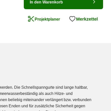
In den Warenkorb
37cb48bfbd86ae
Merkzettel
Projektplaner