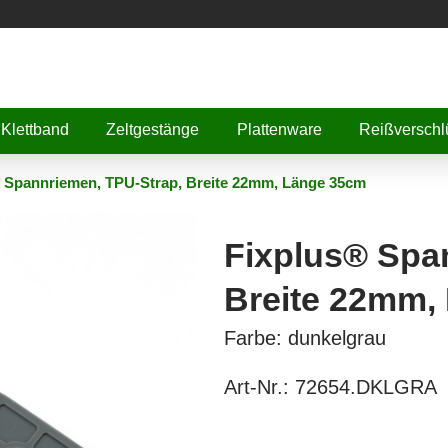
Klettband
Zeltgestänge
Plattenware
Reißverschl
 Spannriemen, TPU-Strap, Breite 22mm, Länge 35cm
Fixplus® Spa
Breite 22mm,
Farbe: dunkelgrau
Art-Nr.:
72654.DKLGRA