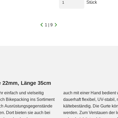
Stück
dc947e22bbe91963947760170a
1 | 9
te 22mm, Länge 35cm
r einfach und vielseitig
rte sind lange haltbar,
ch Bikepacking ins Sortiment
ändig als auch Hitze- und
ich Ausrüstungsgegenstände
r verlängert bzw. verbunden
. Dort bieten sie auch bei
ätzliche Sicherheit gegen