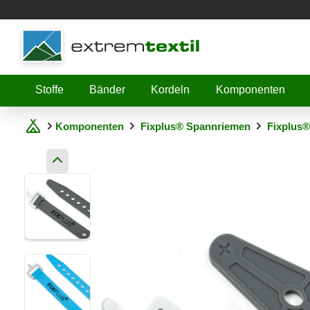
Shopware
Stoffe
Bänder
Kordeln
Komponenten
Komponenten
Fixplus® Spannriemen
Fixplus®